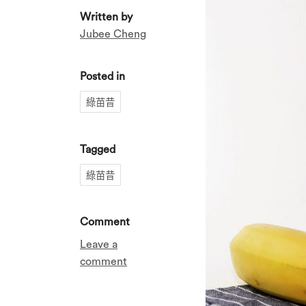
Written by
Jubee Cheng
Posted in
綠苗昔
Tagged
綠苗昔
Comment
Leave a
comment