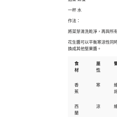
一杯 水
作法：
將菜芽清洗乾淨，再與所有
花生醬可以平衡寒涼性同
換成其他堅果醬。
食
屬
材
性
香
寒
蕉
西
涼
蘭