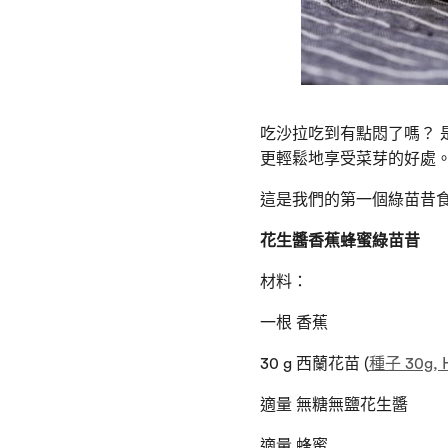
吃沙拉吃到有點悶了嗎？ 
更輕鬆地享受菜芽的好處。
這是我們的第一個綠苗昔
花生醬香蕉蜂蜜綠苗昔
材料：
一根 香蕉
30 g 西蘭花苗 (
種子 30g, 
適量 無糖無鹽花生醬
適量 蜂蜜