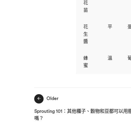
花
苗
花
平
生
醬
蜂
溫
蜜
文
Older
章
Sprouting 101：其他種子、穀物和豆都可以
導
嗎？
覽