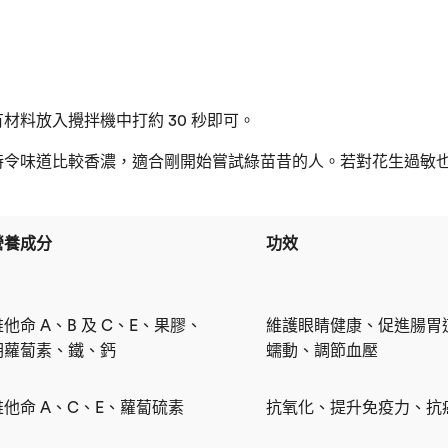
材料放入攪拌機中打約 30 秒即可。
時令味道比較香濃，適合剛開始嘗試綠苗昔的人。若對花生過敏
營養成分
功效
維他命 A、B 及 C、E、果膠、
維護眼睛健康、促進腸胃
胡蘿蔔素、鐵、鈣
蠕動、調節血壓
維他命 A、C、E、蘿蔔硫素
抗氧化、提升免疫力
、抗