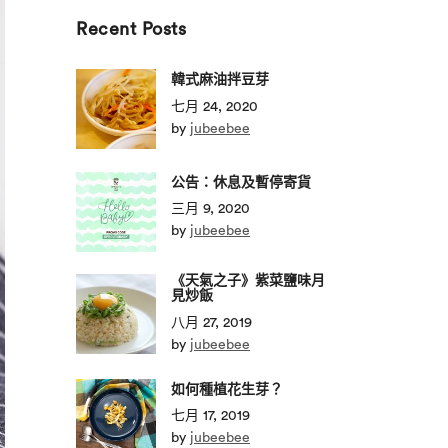
於：
Recent Posts
韓式麻油拌豆芽
七月 24, 2020
by
jubeebee
公告：休息及暫停寄貨
三月 9, 2020
by
jubeebee
《天氣之子》紫菜鹽味月
見炒飯
八月 27, 2019
by
jubeebee
如何種植花生芽？
七月 17, 2019
by
jubeebee