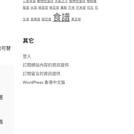
三葉草苗
動物性蛋白
天氣之子
植物性蛋白
櫻桃蘿
蔔苗
水菜
綠苗昔
綠豆芽
羅勒
芥末
芥末苗
花生
花
食譜
生芽
苜蓿苗
豌豆苗
黃豆芽
其它
也可替
登入
訂閱網站內容的資訊提供
訂閱留言的資訊提供
WordPress 香港中文版
道
癌