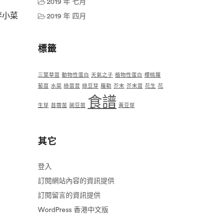
2019 年 七月
拌小菜
2019 年 四月
標籤
三葉草苗
動物性蛋白
天氣之子
植物性蛋白
櫻桃蘿
蔔苗
水菜
綠苗昔
綠豆芽
羅勒
芥末
芥末苗
花生
花
食譜
生芽
苜蓿苗
豌豆苗
黃豆芽
其它
登入
訂閱網站內容的資訊提供
訂閱留言的資訊提供
WordPress 香港中文版