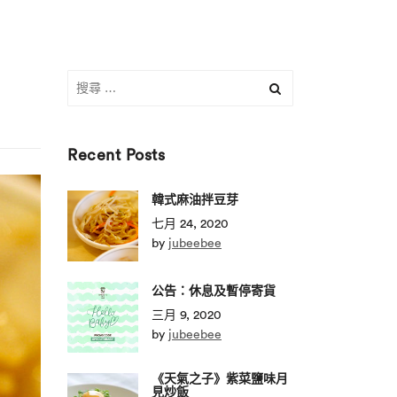
搜
尋
關
於：
Recent Posts
韓式麻油拌豆芽
七月 24, 2020
by
jubeebee
公告：休息及暫停寄貨
三月 9, 2020
by
jubeebee
《天氣之子》紫菜鹽味月
見炒飯