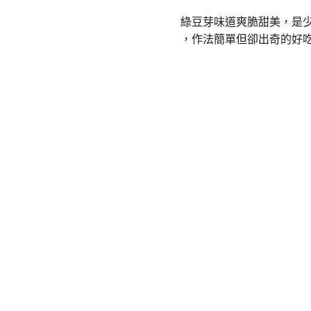
綠豆芽味道爽脆甜美，是
，作法簡單但卻出奇的好